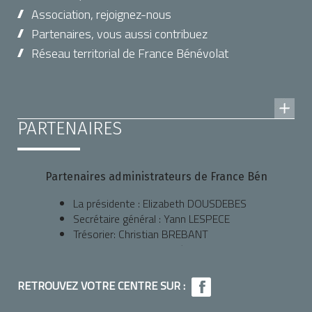
Association, rejoignez-nous
Partenaires, vous aussi contribuez
Réseau territorial de France Bénévolat
PARTENAIRES
Partenaires administrateurs de France Bénévolat : 
La présidente : Elizabeth DOUSDEBES
Secrétaire général : Yann LESPECE
Trésorier: Christian BREBANT
La Croix Rouge Pau, Président : Jean-Marc PONTET
Habitat Humanisme : Michel JAVAULT
L'OGFA : Marie-Hélène CAILLOIS
RETROUVEZ VOTRE CENTRE SUR :
AID64 : François MORENO, Président.
SNC : Alain LAVIGNOTTE, Délégué Régional